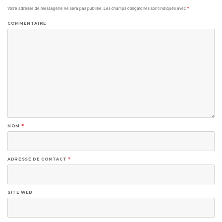
Votre adresse de messagerie ne sera pas publiée.
Les champs obligatoires sont indiqués avec
*
COMMENTAIRE
NOM
*
ADRESSE DE CONTACT
*
SITE WEB