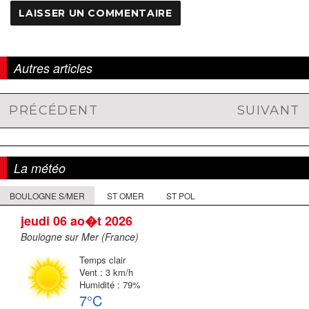
Autres articles
PRÉCÉDENT
SUIVANT
Navigation
Article
Article
de
précédent :
suivant :
l'article
La météo
BOULOGNE S/MER
ST OMER
ST POL
jeudi 06 ao�t 2026
Boulogne sur Mer (France)
Temps clair
Vent : 3 km/h
Humidité : 79%
7°C