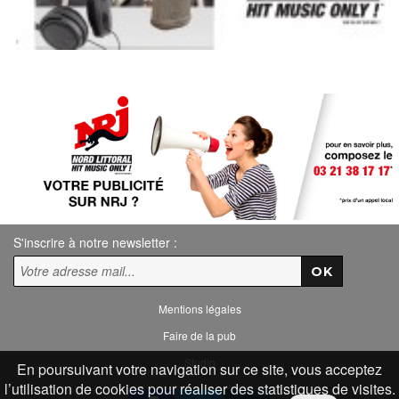
S'inscrire à notre newsletter :
Mentions légales
Faire de la pub
Studio
En poursuivant votre navigation sur ce site, vous acceptez
l’utilisation de cookies pour réaliser des statistiques de visites.