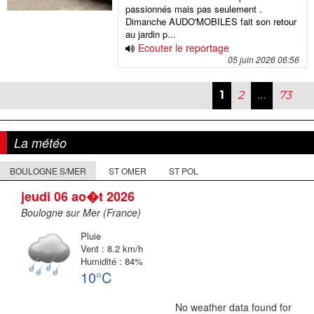
passionnés mais pas seulement .
Dimanche AUDO'MOBILES fait son retour
au jardin p...
Ecouter le reportage
05 juin 2026 06:56
1
2
PAGE
…
73
PAG
Navigation
des
La météo
articles
BOULOGNE S/MER
ST OMER
ST POL
jeudi 06 ao�t 2026
Boulogne sur Mer (France)
Pluie
Vent : 8.2 km/h
Humidité : 84%
10°C
No weather data found for