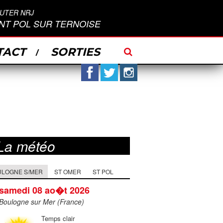
UTER NRJ
INT POL SUR TERNOISE
TACT
SORTIES
Facebook
Twitter
Instagram
La météo
ULOGNE S/MER
ST OMER
ST POL
samedi 08 ao�t 2026
Boulogne sur Mer (France)
Temps clair