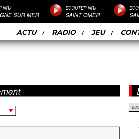
R NRJ
ECOUTER NRJ
ECO
GNE SUR MER
SAINT OMER
SA
ACTU
RADIO
JEU
CON
ement
BO