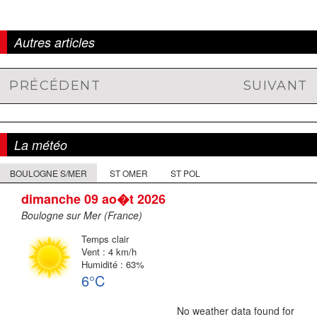
Autres articles
PRÉCÉDENT
SUIVANT
Navigation
Article
Article
de
précédent :
suivant :
l'article
La météo
BOULOGNE S/MER
ST OMER
ST POL
dimanche 09 ao�t 2026
Boulogne sur Mer (France)
Temps clair
Vent : 4 km/h
Humidité : 63%
6°C
No weather data found for