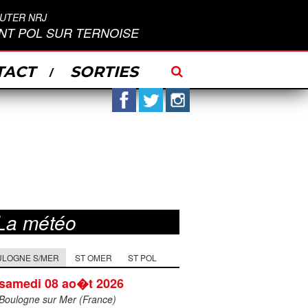
UTER NRJ
INT POL SUR TERNOISE
TACT
SORTIES
Facebook
Twitter
Instagram
La météo
ULOGNE S/MER
ST OMER
ST POL
samedi 08 ao�t 2026
Boulogne sur Mer (France)