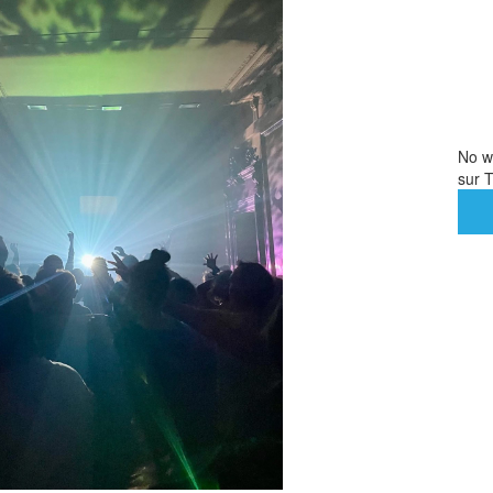
No we
sur T