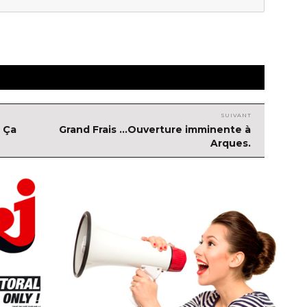
SUIVANT
… Ça
Article
Grand Frais …Ouverture imminente à
suivant :
Arques.