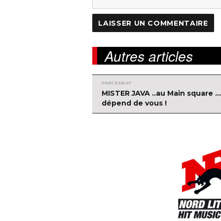
Autres articles
PRÉCÉDENT
Navigation
Article
MISTER JAVA ..au Main square 
précédent :
dépend de vous !
de
l'article