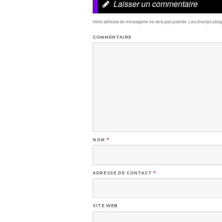
Laisser un commentaire
Votre adresse de messagerie ne sera pas publiée.
Les champs obliga
COMMENTAIRE
NOM
*
ADRESSE DE CONTACT
*
SITE WEB