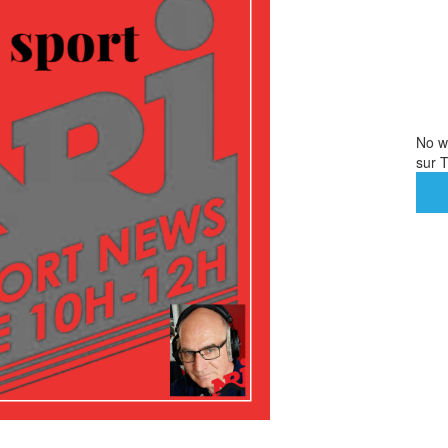
No we
sur T