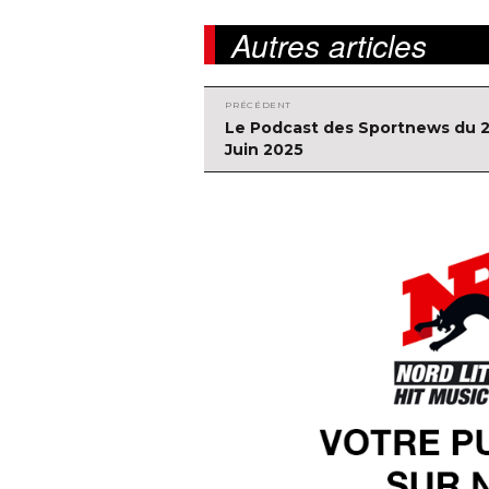
Autres articles
PRÉCÉDENT
Navigation
Article
Le Podcast des Sportnews du 
précédent :
Juin 2025
de
l'article