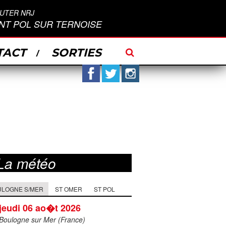
UTER NRJ
INT POL SUR TERNOISE
TACT
SORTIES
Facebook
Twitter
Instagram
La météo
ULOGNE S/MER
ST OMER
ST POL
jeudi 06 ao�t 2026
Boulogne sur Mer (France)