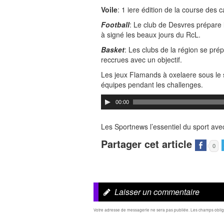
Voile
: 1 iere édition de la course des
Football
: Le club de Desvres prépare l
à signé les beaux jours du RcL.
Basket
: Les clubs de la région se pré
reccrues avec un objectif.
Les jeux Flamands à oxelaere sous le s
équipes pendant les challenges.
00:00
Les Sportnews l’essentiel du sport avec
Partager cet article
0
Laisser un commentaire
Votre adresse de messagerie ne sera pas publiée.
Les champs obliga