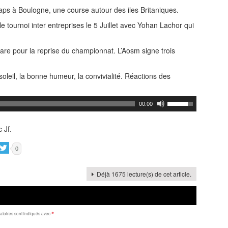
 caps à Boulogne, une course autour des iles Britaniques.
e tournoi inter entreprises le 5 Juillet avec Yohan Lachor qui
pare pour la reprise du championnat. L’Aosm signe trois
oleil, la bonne humeur, la convivialité. Réactions des
00:00
 Jf.
0
Déjà 1675 lecture(s) de cet article.
toires sont indiqués avec
*