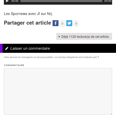
00:00
00:00
Les Spornews avec Jf sur Nrj.
Partager cet article
0
0
Déjà 1120 lecture(s) de cet article.
Laisser un commentaire
Votre adresse de messagerie ne sera pas publiée.
Les champs obligatoires sont indiqués avec
*
COMMENTAIRE