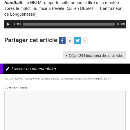
Handball
: Le HBLM remporte cette année le titre et la montée
après le match nul face à Pévéle. (Julien DESMIT – L’entraineur
de Longuenesse)
00:00
00:00
Partager cet article
0
0
Déjà 1294 lecture(s) de cet article.
Laisser un commentaire
Votre adresse de messagerie ne sera pas publiée.
Les champs obligatoires sont indiqués avec
*
COMMENTAIRE