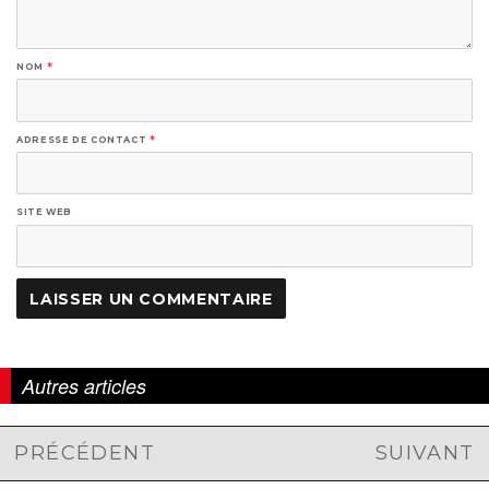
NOM
*
ADRESSE DE CONTACT
*
SITE WEB
Autres articles
PRÉCÉDENT
SUIVANT
Navigation
Article
Article