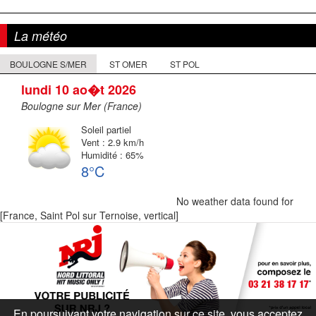
de
précédent :
suivant :
l'article
La météo
BOULOGNE S/MER
ST OMER
ST POL
lundi 10 ao�t 2026
Boulogne sur Mer (France)
Soleil partiel
Vent : 2.9 km/h
Humidité : 65%
8°C
No weather data found for
[France, Saint Pol sur Ternoise, vertical]
En poursuivant votre navigation sur ce site, vous acceptez