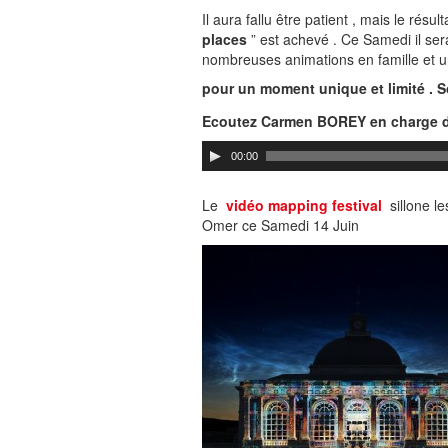
Il aura fallu être patient , mais le résu
places
” est achevé . Ce Samedi il se
nombreuses animations en famille et u
pour un moment unique et limité . S
Ecoutez Carmen BOREY en charge d
00:00
Le
vidéo mapping festival
sillone le
Omer ce Samedi 14 Juin