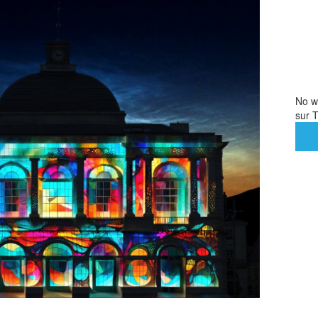
No we
sur T