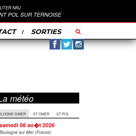
UTER NRJ
INT POL SUR TERNOISE
TACT
SORTIES
Facebook
Twitter
Instagram
La météo
ULOGNE S/MER
ST OMER
ST POL
samedi 08 ao�t 2026
Boulogne sur Mer (France)