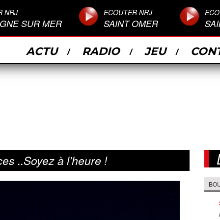
R NRJ
ECOUTER NRJ
ECO
GNE SUR MER
SAINT OMER
SA
ACTU
RADIO
JEU
CON
es ..Soyez à l’heure !
BO