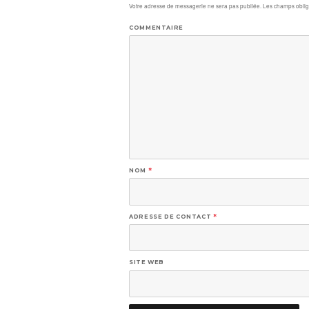
Votre adresse de messagerie ne sera pas publiée.
Les champs obliga
COMMENTAIRE
NOM
*
ADRESSE DE CONTACT
*
SITE WEB