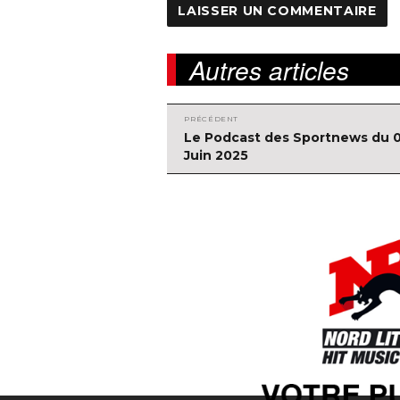
Autres articles
PRÉCÉDENT
Navigation
Article
Le Podcast des Sportnews du 
précédent :
Juin 2025
de
l'article