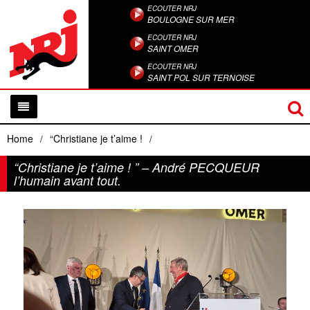
ECOUTER NRJ
BOULOGNE SUR MER
ECOUTER NRJ
SAINT OMER
ECOUTER NRJ
SAINT POL SUR TERNOISE
Home
“Christiane je t’aime !
/
/
“Christiane je t’aime ! ” – André PECQUEUR
l’humain avant tout.