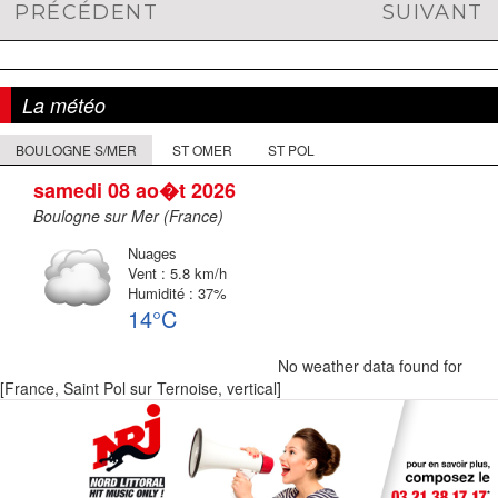
PRÉCÉDENT
SUIVANT
Navigation
Article
Article
de
précédent :
suivant :
l'article
La météo
BOULOGNE S/MER
ST OMER
ST POL
samedi 08 ao�t 2026
Boulogne sur Mer (France)
Nuages
Vent : 5.8 km/h
Humidité : 37%
14°C
No weather data found for
[France, Saint Pol sur Ternoise, vertical]